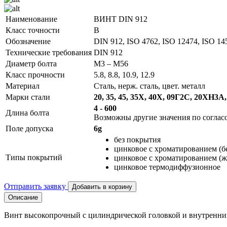
Наименование
ВИНТ DIN 912
Класс точности
B
Обозначение
DIN 912, ISO 4762, ISO 12474, ISO 
Технические требования
DIN 912
Диаметр болта
М3 – М56
Класс прочности
5.8, 8.8, 10.9, 12.9
Материал
Сталь, нерж. сталь, цвет. металл
Марки стали
20, 35, 45, 35Х, 40Х, 09Г2С, 20ХН3
4 - 600
Длина болта
Возможны другие значения по соглас
Поле допуска
6g
без покрытия
цинковое с хроматированием (
Типы покрытий
цинковое с хроматированием (
цинковое термодиффузионное
Отправить заявку
Добавить в корзину
Описание
Винт высокопрочный с цилиндрической головкой и внутренни