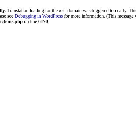
tly
. Translation loading for the
domain was triggered too early. This
acf
ease see
Debugging in WordPress
for more information. (This message w
nctions.php
on line
6170