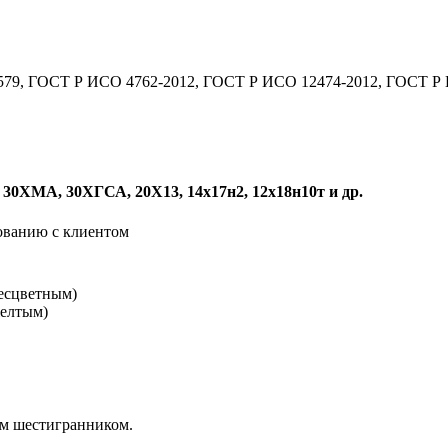
14579, ГОСТ Р ИСО 4762-2012, ГОСТ Р ИСО 12474-2012, ГОСТ Р
А, 30ХМА, 30ХГСА, 20Х13, 14х17н2, 12х18н10т и др.
ованию с клиентом
бесцветным)
желтым)
м шестигранником.