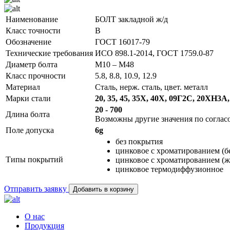
Наименование
БОЛТ закладной ж/д
Класс точности
B
Обозначение
ГОСТ 16017-79
Технические требования
ИСО 898.1-2014, ГОСТ 1759.0-87
Диаметр болта
М10 – М48
Класс прочности
5.8, 8.8, 10.9, 12.9
Материал
Сталь, нерж. сталь, цвет. металл
Марки стали
20, 35, 45, 35Х, 40Х, 09Г2С, 20ХН3
20 - 700
Длина болта
Возможны другие значения по соглас
Поле допуска
6g
без покрытия
цинковое с хроматированием (
Типы покрытий
цинковое с хроматированием (
цинковое термодиффузионное
Отправить заявку
Добавить в корзину
О нас
Продукция