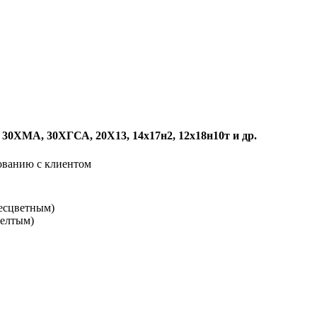
А, 30ХМА, 30ХГСА, 20Х13, 14х17н2, 12х18н10т и др.
ованию с клиентом
бесцветным)
желтым)