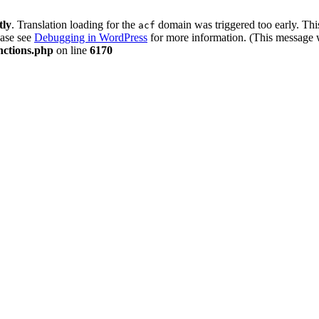
tly
. Translation loading for the
domain was triggered too early. This
acf
ease see
Debugging in WordPress
for more information. (This message w
nctions.php
on line
6170